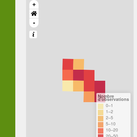
+
-
Nombre
d'observations
0–1
1–2
2–5
5–10
10–20
20–50