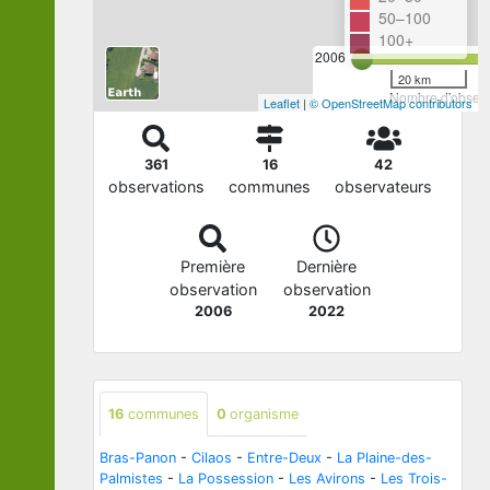
50–100
100+
2006
20 km
Nombre d'observa
Leaflet
|
© OpenStreetMap contributors
361
16
42
observations
communes
observateurs
Première
Dernière
observation
observation
2006
2022
16
communes
0
organisme
Bras-Panon
-
Cilaos
-
Entre-Deux
-
La Plaine-des-
Palmistes
-
La Possession
-
Les Avirons
-
Les Trois-