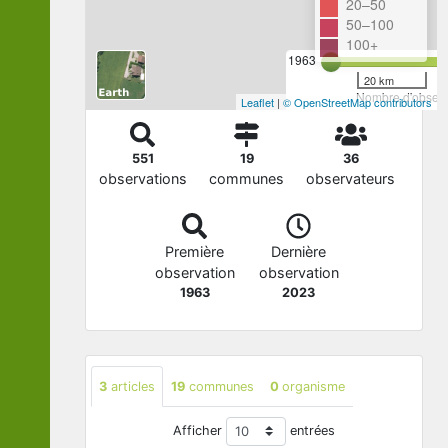
20–50
50–100
100+
1963
20 km
Nombre d'observa
Leaflet
|
© OpenStreetMap contributors
551
19
36
observations
communes
observateurs
Première
Dernière
observation
observation
1963
2023
3
articles
19
communes
0
organisme
Afficher
entrées