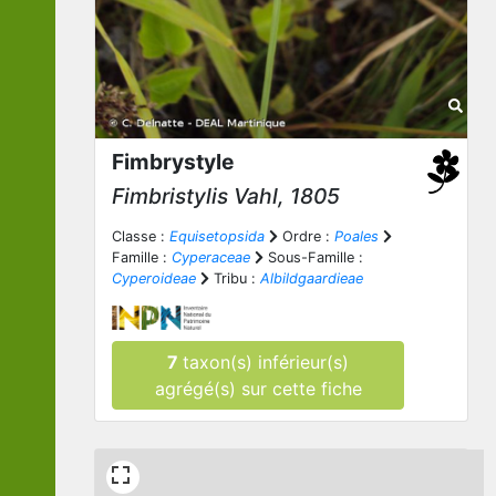
Fimbrystyle
Fimbristylis
Vahl, 1805
Classe :
Equisetopsida
Ordre :
Poales
Famille :
Cyperaceae
Sous-Famille :
Cyperoideae
Tribu :
Albildgaardieae
7
taxon(s) inférieur(s)
agrégé(s) sur cette fiche