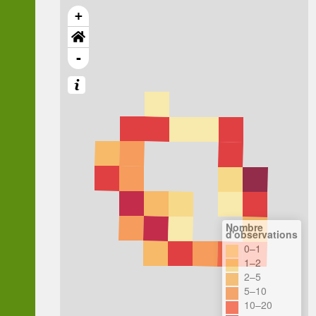
+
-
Nombre
d'observations
0–1
1–2
2–5
5–10
10–20