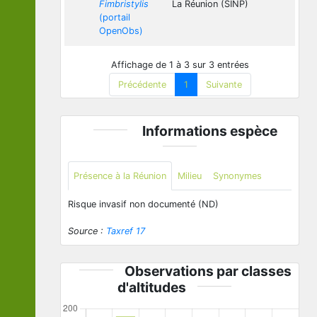
Fimbristylis
La Réunion (SINP)
(portail
OpenObs)
Affichage de 1 à 3 sur 3 entrées
Précédente
1
Suivante
Informations espèce
Présence à la Réunion
Milieu
Synonymes
Risque invasif non documenté (ND)
Source :
Taxref 17
Observations par classes
d'altitudes