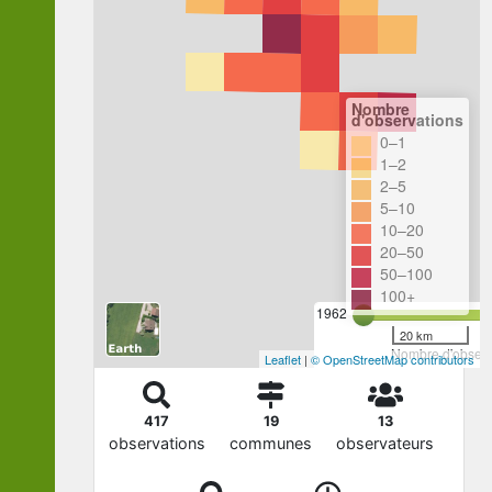
Nombre
d'observations
0–1
1–2
2–5
5–10
10–20
20–50
50–100
100+
1962
20 km
Nombre d'observa
Leaflet
|
© OpenStreetMap contributors
417
19
13
observations
communes
observateurs