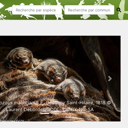
ious
Next
ozous mauritianus
É. Geoffroy Saint-Hilaire, 1818 ©
Laurent Debordes/GCOI - CC BY-NC-SA