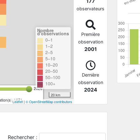
177
observateurs
Nombre
d'observations
Première
0–1
observation
1–2
2001
2–5
5–10
10–20
20–50
Dernière
50–100
observation
100+
2026
2024
20 km
tion(s): 1671
Leaflet
|
© OpenStreetMap contributors
Rechercher :