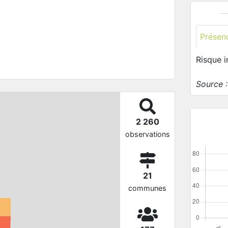
Présen
Risque 
Source 
2 260
observations
21
communes