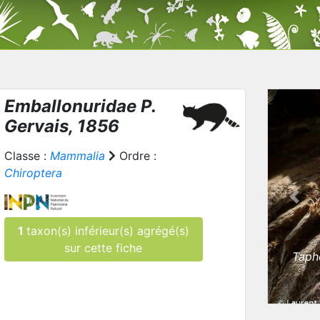
Emballonuridae P.
Gervais, 1856
Classe :
Mammalia
Ordre :
Chiroptera
Prev
1
taxon(s) inférieur(s) agrégé(s)
sur cette fiche
Taph