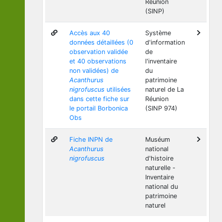
Réunion
(SINP)
Accès aux 40
Système
données détaillées (0
d'information
observation validée
de
et 40 observations
l'inventaire
non validées) de
du
Acanthurus
patrimoine
nigrofuscus
utilisées
naturel de La
dans cette fiche sur
Réunion
le portail Borbonica
(SINP 974)
Obs
Fiche INPN de
Muséum
Acanthurus
national
nigrofuscus
d'histoire
naturelle -
Inventaire
national du
patrimoine
naturel