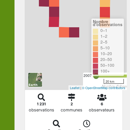
Nombre
d'observations
0–1
1–2
2–5
5–10
10–20
20–50
50–100
100+
2007
20 km
Nombre d'observa
Leaflet
|
© OpenStreetMap contributors
1 231
2
6
observations
communes
observateurs