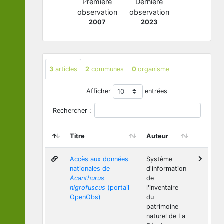
Première
Dernière
observation
observation
2007
2023
3
articles
2
communes
0
organisme
Afficher
entrées
Rechercher :
Titre
Auteur
Accès aux données
Système
nationales de
d'information
Acanthurus
de
nigrofuscus
(portail
l'inventaire
OpenObs)
du
patrimoine
naturel de La