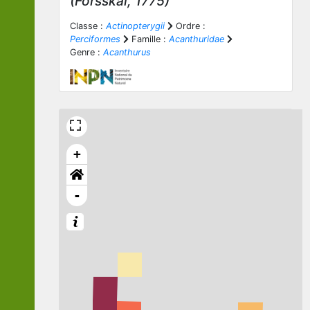
(Forsskål, 1775)
Classe :
Actinopterygii
Ordre :
Perciformes
Famille :
Acanthuridae
Genre :
Acanthurus
+
-