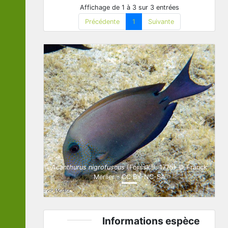
Affichage de 1 à 3 sur 3 entrées
Précédente
1
Suivante
Previous
Next
Acanthurus nigrofuscus
(Forsskål, 1775) © Franck
Merlier - CC BY-NC-SA
Informations espèce