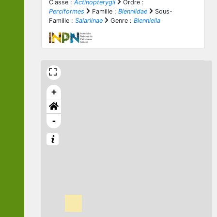
Classe :
Actinopterygii
Ordre :
Perciformes
Famille :
Blenniidae
Sous-
Famille :
Salariinae
Genre :
Blenniella
+
-