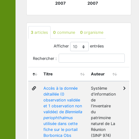
2007
2007
3
articles
0
commune
0
organisme
Afficher
entrées
Rechercher :
Titre
Auteur
Accès à la donnée
Système
détaillée (0
d'information
observation validée
de
et 1 observation non
l'inventaire
validée) de
Blenniella
du
periophthalmus
patrimoine
utilisée dans cette
naturel de La
fiche sur le portail
Réunion
Borbonica Obs
(SINP 974)