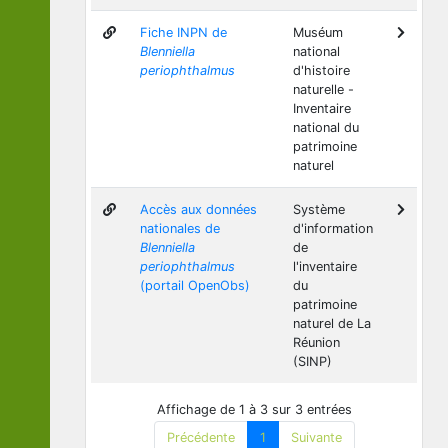
Fiche INPN de
Muséum
Blenniella
national
periophthalmus
d'histoire
naturelle -
Inventaire
national du
patrimoine
naturel
Accès aux données
Système
nationales de
d'information
Blenniella
de
periophthalmus
l'inventaire
(portail OpenObs)
du
patrimoine
naturel de La
Réunion
(SINP)
Affichage de 1 à 3 sur 3 entrées
Précédente
1
Suivante