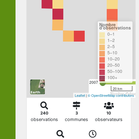
Nombre
d'observations
0–1
1–2
2–5
5–10
10–20
20–50
50–100
100+
2007
20 km
Nombre d'observa
Leaflet
|
© OpenStreetMap contributors
240
3
10
observations
communes
observateurs