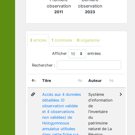
observation
observation
2011
2023
3
articles
1
commune
0
organisme
Afficher
entrées
Rechercher :
Titre
Auteur
Accès aux 4 données
Système
détaillées (0
d'information
observation validée
de
et 4 observations
l'inventaire
non validées) de
du
Hologymnosus
patrimoine
annulatus
utilisées
naturel de La
dans cette fiche sur
Réunion