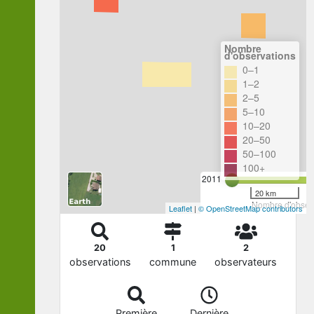
Nombre
d'observations
0–1
1–2
2–5
5–10
10–20
20–50
50–100
100+
2011
20 km
Nombre d'observ
Leaflet
|
© OpenStreetMap contributors
20
1
2
observations
commune
observateurs
Première
Dernière