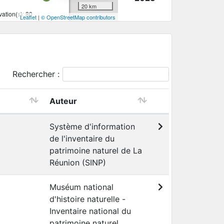
20 km
ation(s): 80
Leaflet
|
© OpenStreetMap contributors
Rechercher :
Auteur
Système d'information
de l'inventaire du
patrimoine naturel de La
Réunion (SINP)
Muséum national
d'histoire naturelle -
Inventaire national du
patrimoine naturel