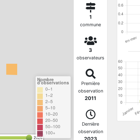
1
commune
3
observateurs
Nombre
d'observations
Première
0–1
observation
1–2
2011
2–5
5–10
10–20
20–50
Dernière
50–100
observation
100+
2026
2023