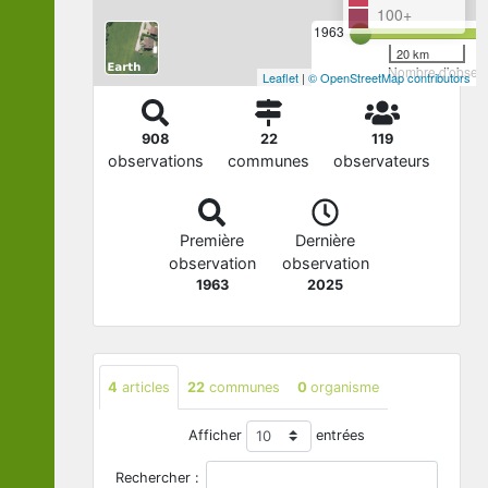
100+
1963
20 km
Nombre d'observa
Leaflet
|
© OpenStreetMap contributors
908
22
119
observations
communes
observateurs
Première
Dernière
observation
observation
1963
2025
4
articles
22
communes
0
organisme
Afficher
entrées
Rechercher :