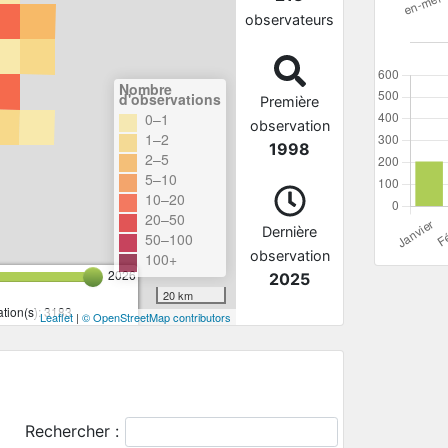
observateurs
Nombre
d'observations
Première
0–1
observation
1–2
1998
2–5
5–10
10–20
20–50
Dernière
50–100
observation
100+
2026
2025
20 km
tion(s): 3183
Leaflet
|
© OpenStreetMap contributors
Rechercher :