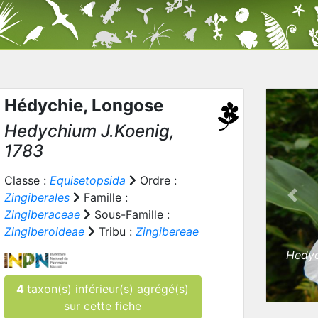
Hédychie, Longose
Hedychium
J.Koenig,
1783
Classe :
Equisetopsida
Ordre :
Zingiberales
Famille :
Prev
Zingiberaceae
Sous-Famille :
Zingiberoideae
Tribu :
Zingibereae
Hedyc
4
taxon(s) inférieur(s) agrégé(s)
sur cette fiche