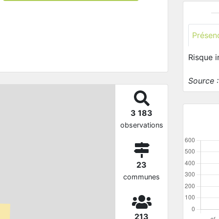
Présen
Risque 
Source 
3 183
observations
23
communes
213