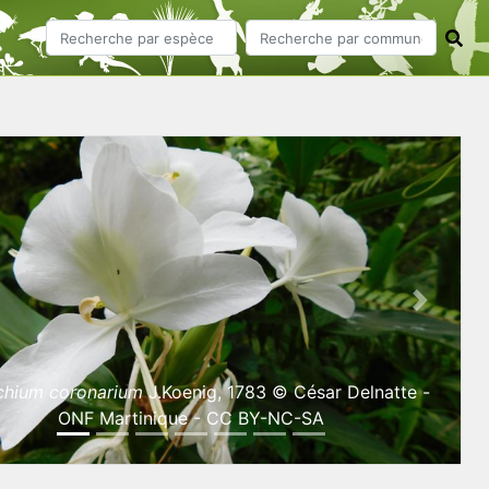
ious
Next
hium coronarium
J.Koenig, 1783 © César Delnatte -
ONF Martinique - CC BY-NC-SA