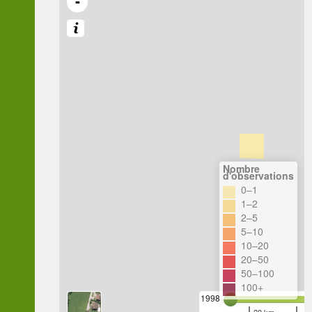
-
Nombre
d'observations
0–1
1–2
2–5
5–10
10–20
20–50
50–100
100+
1998
20 km