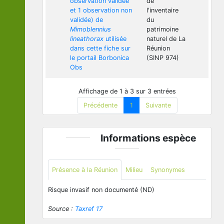
observation validée
de
et 1 observation non
l'inventaire
validée) de
du
Mimoblennius
patrimoine
lineathorax
utilisée
naturel de La
dans cette fiche sur
Réunion
le portail Borbonica
(SINP 974)
Obs
Affichage de 1 à 3 sur 3 entrées
Précédente
1
Suivante
Informations espèce
Présence à la Réunion
Milieu
Synonymes
Risque invasif non documenté (ND)
Source :
Taxref 17