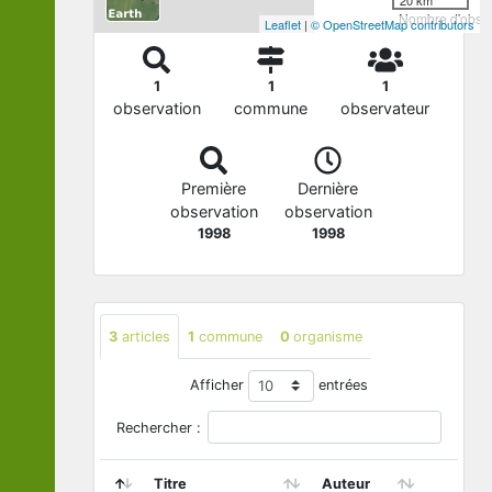
Nombre d'observ
Leaflet
|
© OpenStreetMap contributors
1
1
1
observation
commune
observateur
Première
Dernière
observation
observation
1998
1998
3
articles
1
commune
0
organisme
Afficher
entrées
Rechercher :
Titre
Auteur