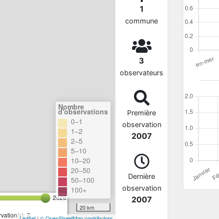
1
commune
3
observateurs
Nombre
d'observations
Première
0–1
observation
1–2
2007
2–5
5–10
10–20
20–50
Dernière
50–100
observation
100+
2026
2007
20 km
ation(s): 2
Leaflet
|
© OpenStreetMap contributors