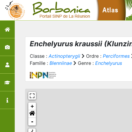
Enchelyurus kraussii
(Klunzin
Classe :
Actinopterygii
Ordre :
Perciformes
Famille :
Blenniinae
Genre :
Enchelyurus
+
-