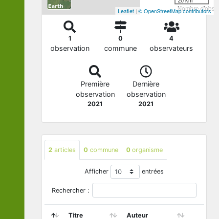
Nombre d'observ
Leaflet
|
© OpenStreetMap contributors
1
0
4
observation
commune
observateurs
Première
Dernière
observation
observation
2021
2021
2
articles
0
commune
0
organisme
Afficher
entrées
Rechercher :
Titre
Auteur