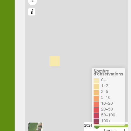
-
Nombre
d'observations
0–1
1–2
2–5
5–10
10–20
20–50
50–100
100+
2021
20 km