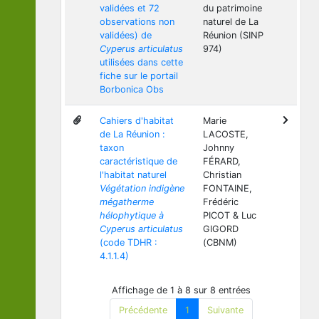
validées et 72
du patrimoine
observations non
naturel de La
validées) de
Réunion (SINP
Cyperus articulatus
974)
utilisées dans cette
fiche sur le portail
Borbonica Obs
Cahiers d'habitat
Marie
de La Réunion :
LACOSTE,
taxon
Johnny
caractéristique de
FÉRARD,
l'habitat naturel
Christian
Végétation indigène
FONTAINE,
mégatherme
Frédéric
hélophytique à
PICOT & Luc
Cyperus articulatus
GIGORD
(code TDHR :
(CBNM)
4.1.1.4)
Affichage de 1 à 8 sur 8 entrées
Précédente
1
Suivante