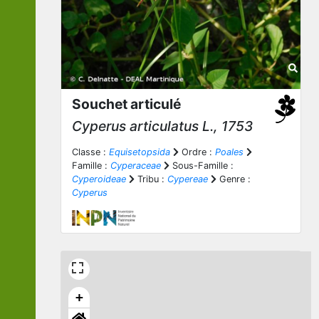
Souchet articulé
Cyperus articulatus
L., 1753
Classe :
Equisetopsida
Ordre :
Poales
Famille :
Cyperaceae
Sous-Famille :
Cyperoideae
Tribu :
Cypereae
Genre :
Cyperus
+