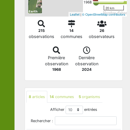
1968
20 km
Nombre d'observa
Leaflet
|
© OpenStreetMap contributors
215
14
26
observations
communes
observateurs
Première
Dernière
observation
observation
1968
2024
8
articles
14
communes
5
organisms
Afficher
entrées
Rechercher :