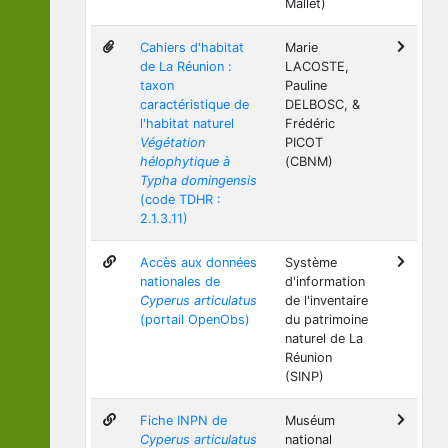
Mallet)
Cahiers d'habitat
Marie
de La Réunion :
LACOSTE,
taxon
Pauline
caractéristique de
DELBOSC, &
l'habitat naturel
Frédéric
Végétation
PICOT
hélophytique à
(CBNM)
Typha domingensis
(code TDHR :
2.1.3.11)
Accès aux données
Système
nationales de
d'information
Cyperus articulatus
de l'inventaire
(portail OpenObs)
du patrimoine
naturel de La
Réunion
(SINP)
Fiche INPN de
Muséum
Cyperus articulatus
national