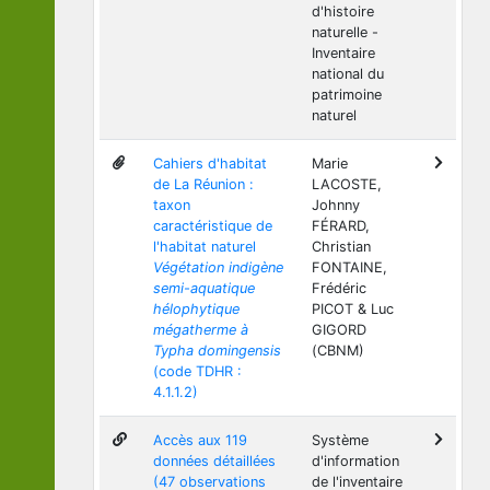
d'histoire
naturelle -
Inventaire
national du
patrimoine
naturel
Cahiers d'habitat
Marie
de La Réunion :
LACOSTE,
taxon
Johnny
caractéristique de
FÉRARD,
l'habitat naturel
Christian
Végétation indigène
FONTAINE,
semi-aquatique
Frédéric
hélophytique
PICOT & Luc
mégatherme à
GIGORD
Typha domingensis
(CBNM)
(code TDHR :
4.1.1.2)
Accès aux 119
Système
données détaillées
d'information
(47 observations
de l'inventaire