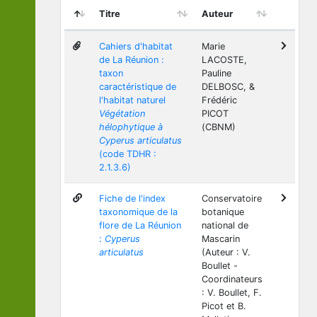
Titre
Auteur
Cahiers d'habitat
Marie
de La Réunion :
LACOSTE,
taxon
Pauline
caractéristique de
DELBOSC, &
l'habitat naturel
Frédéric
Végétation
PICOT
hélophytique à
(CBNM)
Cyperus articulatus
(code TDHR :
2.1.3.6)
Fiche de l'index
Conservatoire
taxonomique de la
botanique
flore de La Réunion
national de
:
Cyperus
Mascarin
articulatus
(Auteur : V.
Boullet -
Coordinateurs
: V. Boullet, F.
Picot et B.