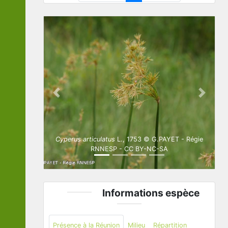
Previous
Next
Cyperus articulatus
L., 1753 © G.PAYET - Régie
RNNESP - CC BY-NC-SA
Informations espèce
Présence à la Réunion
Milieu
Répartition