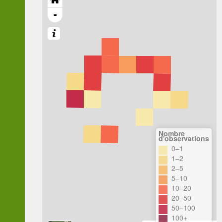
-
Nombre
d'observations
0–1
1–2
2–5
5–10
10–20
20–50
50–100
100+