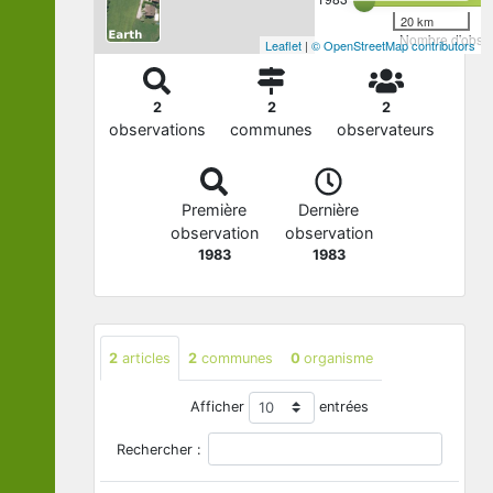
20 km
Nombre d'observ
Leaflet
|
© OpenStreetMap contributors
2
2
2
observations
communes
observateurs
Première
Dernière
observation
observation
1983
1983
2
articles
2
communes
0
organisme
Afficher
entrées
Rechercher :