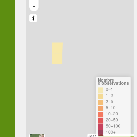
-
Nombre
d'observations
0–1
1–2
2–5
5–10
10–20
20–50
50–100
100+
1983