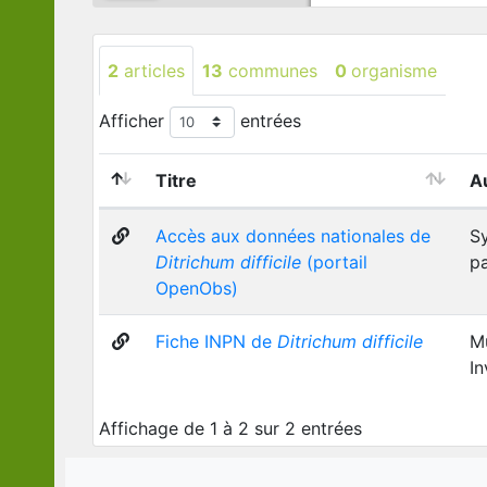
2
articles
13
communes
0
organisme
Afficher
entrées
Titre
A
Accès aux données nationales de
Sy
Ditrichum difficile
(portail
pa
OpenObs)
Fiche INPN de
Ditrichum difficile
Mu
In
Affichage de 1 à 2 sur 2 entrées