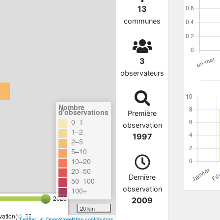
13
communes
3
observateurs
Nombre
d'observations
Première
0–1
observation
1–2
1997
2–5
5–10
10–20
20–50
Dernière
50–100
observation
100+
2026
2009
20 km
ation(s): 38
Leaflet
|
© OpenStreetMap contributors