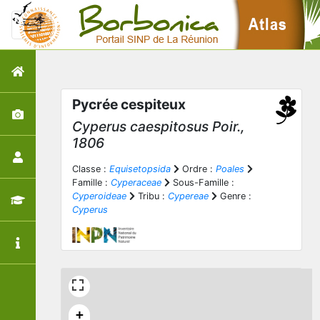
Pycrée cespiteux
Cyperus caespitosus
Poir.,
1806
Classe :
Equisetopsida
Ordre :
Poales
Famille :
Cyperaceae
Sous-Famille :
Cyperoideae
Tribu :
Cypereae
Genre :
Cyperus
+