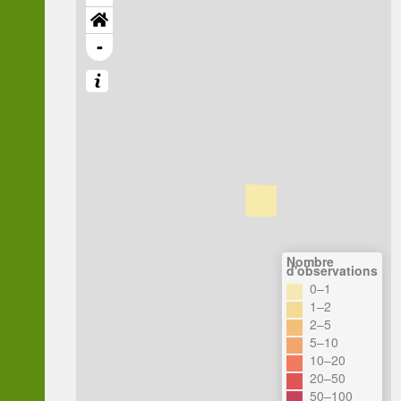
-
Nombre
d'observations
0–1
1–2
2–5
5–10
10–20
20–50
50–100