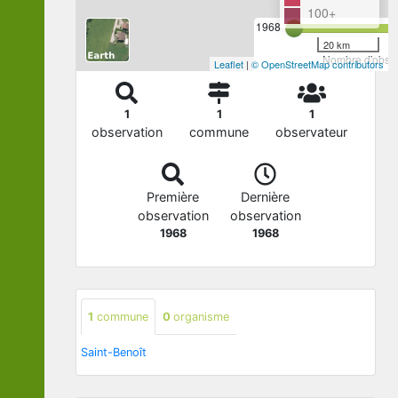
100+
1968
20 km
Nombre d'observ
Leaflet
|
© OpenStreetMap contributors
1
1
1
observation
commune
observateur
Première
Dernière
observation
observation
1968
1968
1
commune
0
organisme
Saint-Benoît