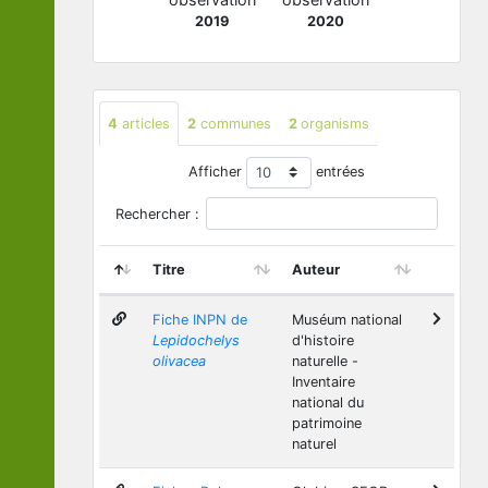
2019
2020
4
articles
2
communes
2
organisms
Afficher
entrées
Rechercher :
Titre
Auteur
Fiche INPN de
Muséum national
Lepidochelys
d'histoire
olivacea
naturelle -
Inventaire
national du
patrimoine
naturel