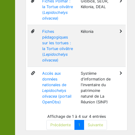
Fiches Polmar :
Globice, SEOR,
la Tortue olivâtre
Kélonia, DEAL
(
Lepidochelys
olivacea
)
Fiches
Kélonia
pédagogiques
sur les tortues :
la Tortue olivâtre
(
Lepidochelys
olivacea
)
Accès aux
Système
données
d'information de
nationales de
l'inventaire du
Lepidochelys
patrimoine
olivacea
(portail
naturel de La
OpenObs)
Réunion (SINP)
Affichage de 1 à 4 sur 4 entrées
Précédente
1
Suivante