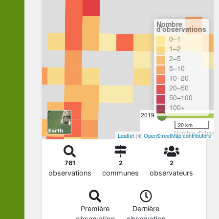
Nombre
d'observations
0–1
1–2
2–5
5–10
10–20
20–50
50–100
100+
2019
20 km
Nombre d'observa
Leaflet
|
© OpenStreetMap contributors
761
2
2
observations
communes
observateurs
Première
Dernière
observation
observation