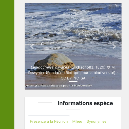
Previous
Next
Lepidochelys olivacea
(Eschscholtz, 1829) © M.
Dewynter (Fondation Biotope pour la biodiversité) -
CC BY-NC-SA
Informations espèce
Présence à la Réunion
Milieu
Synonymes