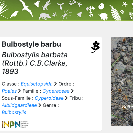
Bulbostyle barbu
Bulbostylis barbata
(Rottb.) C.B.Clarke,
1893
Classe :
Equisetopsida
Ordre :
Prev
Poales
Famille :
Cyperaceae
Sous-Famille :
Cyperoideae
Tribu :
Albildgaardieae
Genre :
Bulb
Bulbostylis