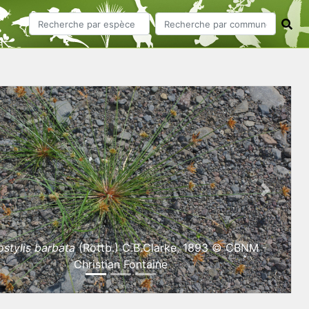
ious
Next
ostylis barbata
(Rottb.) C.B.Clarke, 1893 © CBNM -
Christian Fontaine