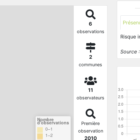
Présen
6
observations
Risque 
Source 
2
communes
11
observateurs
Nombre
d'observations
Première
0–1
observation
1–2
2010