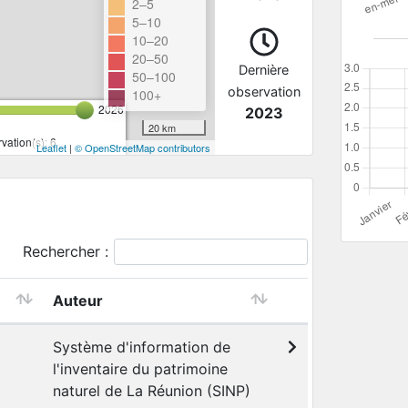
2–5
5–10
10–20
20–50
Dernière
50–100
observation
100+
2026
2023
20 km
ation(s): 6
Leaflet
|
© OpenStreetMap contributors
Rechercher :
Auteur
Système d'information de
l'inventaire du patrimoine
naturel de La Réunion (SINP)