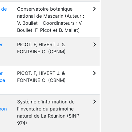
e de
Conservatoire botanique
national de Mascarin (Auteur :
V. Boullet - Coordinateurs : V.
Boullet, F. Picot et B. Mallet)
er
PICOT. F, HIVERT J. &
FONTAINE C. (CBNM)
er
PICOT. F, HIVERT J. &
ice
FONTAINE C. (CBNM)
Système d'information de
non
l'inventaire du patrimoine
naturel de La Réunion (SINP
974)