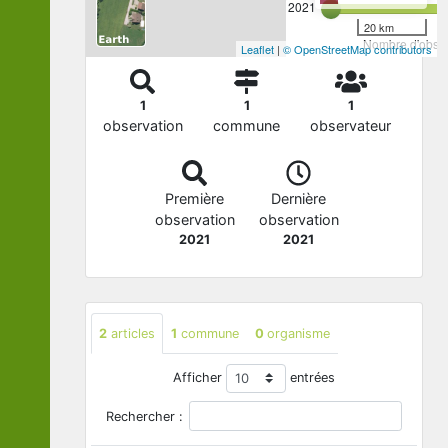
2021
20 km
Nombre d'observ
Leaflet
|
© OpenStreetMap contributors
1
1
1
observation
commune
observateur
Première
Dernière
observation
observation
2021
2021
2
articles
1
commune
0
organisme
Afficher
entrées
Rechercher :