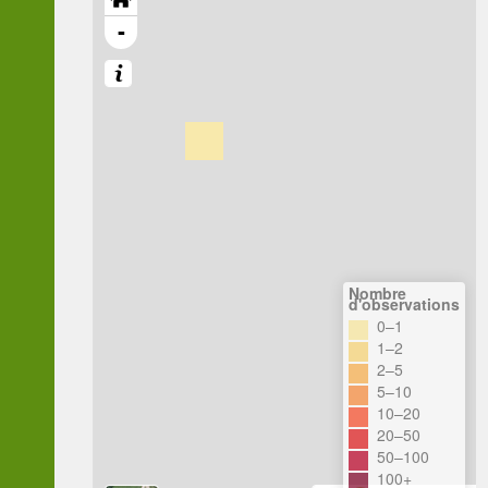
-
Nombre
d'observations
0–1
1–2
2–5
5–10
10–20
20–50
50–100
100+