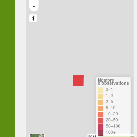
-
Nombre
d'observations
0–1
1–2
2–5
5–10
10–20
20–50
50–100
100+
2015