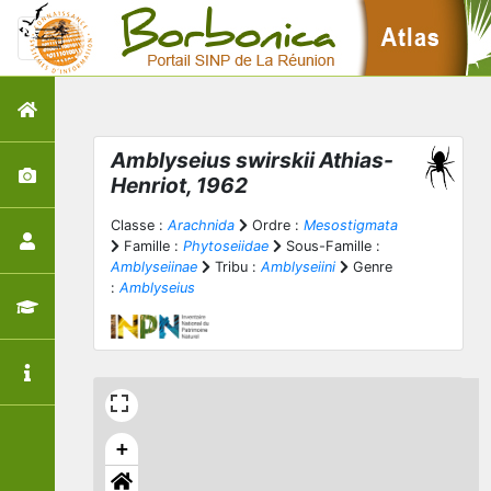
Amblyseius swirskii
Athias-
Henriot, 1962
Classe :
Arachnida
Ordre :
Mesostigmata
Famille :
Phytoseiidae
Sous-Famille :
Amblyseiinae
Tribu :
Amblyseiini
Genre
:
Amblyseius
+