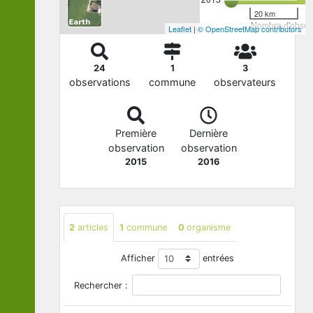
20 km
Nombre d'observ
Leaflet
|
© OpenStreetMap contributors
24
1
3
observations
commune
observateurs
Première
Dernière
observation
observation
2015
2016
2
articles
1
commune
0
organisme
Afficher
entrées
Rechercher :