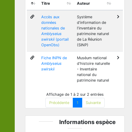
Titre
Auteur
Accès aux
Système
données
d'information de
nationales de
l'inventaire du
Amblyseius
patrimoine naturel
swirskii
(portail
de La Réunion
OpenObs)
(SINP)
Fiche INPN de
Muséum national
Amblyseius
d'histoire naturelle
swirskii
- Inventaire
national du
patrimoine naturel
Affichage de 1 à 2 sur 2 entrées
Précédente
1
Suivante
Informations espèce