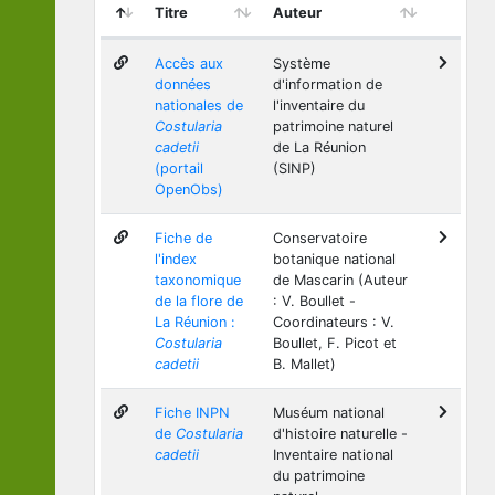
Titre
Auteur
Accès aux
Système
données
d'information de
nationales de
l'inventaire du
Costularia
patrimoine naturel
cadetii
de La Réunion
(portail
(SINP)
OpenObs)
Fiche de
Conservatoire
l'index
botanique national
taxonomique
de Mascarin (Auteur
de la flore de
: V. Boullet -
La Réunion :
Coordinateurs : V.
Costularia
Boullet, F. Picot et
cadetii
B. Mallet)
Fiche INPN
Muséum national
de
Costularia
d'histoire naturelle -
cadetii
Inventaire national
du patrimoine