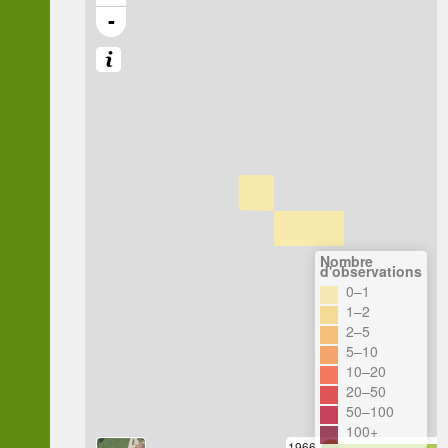
-
Nombre
d'observations
0–1
1–2
2–5
5–10
10–20
20–50
50–100
100+
1966