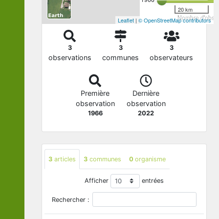
20 km
Nombre d'observ
Leaflet
|
© OpenStreetMap contributors
3
3
3
observations
communes
observateurs
Première
Dernière
observation
observation
1966
2022
3
articles
3
communes
0
organisme
Afficher
entrées
Rechercher :