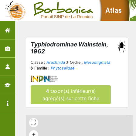
Typhlodrominae Wainstein,
1962
Classe :
Arachnida
Ordre :
Mesostigmata
Famille :
Phytoseiidae
4
taxon(s) inférieur(s)
agrégé(s) sur cette fiche
+