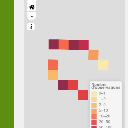
-
Nombre
d'observations
0–1
1–2
2–5
5–10
10–20
20–50
50–100