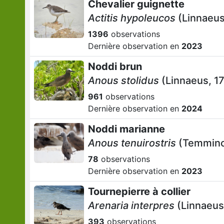
Chevalier guignette
Actitis hypoleucos
(Linnaeus
1396
observations
Dernière observation en
2023
Noddi brun
Anous stolidus
(Linnaeus, 1
961
observations
Dernière observation en
2024
Noddi marianne
Anous tenuirostris
(Temminc
78
observations
Dernière observation en
2023
Tournepierre à collier
Arenaria interpres
(Linnaeus
393
observations