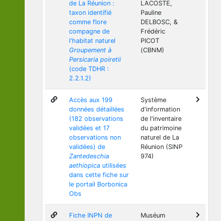
de La Réunion :
LACOSTE,
taxon identifié
Pauline
comme flore
DELBOSC, &
compagne de
Frédéric
l'habitat naturel
PICOT
Groupement à
(CBNM)
Persicaria poiretii
(code TDHR :
2.2.1.2)
Accès aux 199
Système
données détaillées
d'information
(182 observations
de l'inventaire
validées et 17
du patrimoine
observations non
naturel de La
validées) de
Réunion (SINP
Zantedeschia
974)
aethiopica
utilisées
dans cette fiche sur
le portail Borbonica
Obs
Fiche INPN de
Muséum