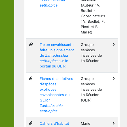
aethiopica
(Auteur : V.
Boullet -
Coordinateurs
: V. Boullet, F.
Picot et B.
Mallet)
Taxon envahissant :
Groupe
faire un signalement
espèces
de
Zantedeschia
invasives de
aethiopica
sur le
La Réunion
portail du GEIR
Fiches descriptives
Groupe
d’espèces
espèces
exotiques
invasives de
envahissantes du
La Réunion
GEIR :
(GEIR)
Zantedeschia
aethiopica
Cahiers d'habitat
Marie