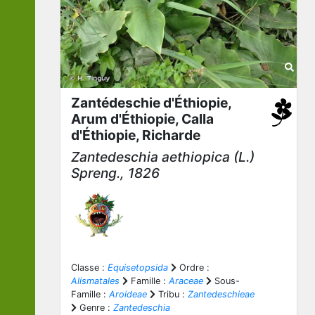
Zantédeschie d'Éthiopie,
Arum d'Éthiopie, Calla
d'Éthiopie, Richarde
Zantedeschia aethiopica
(L.)
Spreng., 1826
Classe :
Equisetopsida
Ordre :
Alismatales
Famille :
Araceae
Sous-
Famille :
Aroideae
Tribu :
Zantedeschieae
Genre :
Zantedeschia