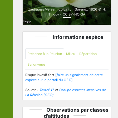
Zantedeschia aethiopica
(L.) Spreng., 1826 © H.
Tinguy - CC BY-NC-SA
Informations espèce
Présence à la Réunion
Milieu
Répartition
Synonymes
Risque invasif fort
[faire un signalement de cette
espèce sur le portail du GEIR]
Source :
Taxref 17
et
Groupe espèces invasives de
La Réunion (GEIR)
Observations par classes
d'altitudes