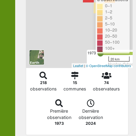
0–1
1–2
2–5
5–10
10–20
20–50
50–100
100+
1973
20 km
Nombre d'observa
Leaflet
|
© OpenStreetMap contributors
218
15
74
observations
communes
observateurs
Première
Dernière
observation
observation
1973
2024