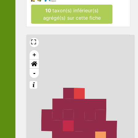
10
taxon(s) inférieur(s)
agrégé(s) sur cette fiche
+
-