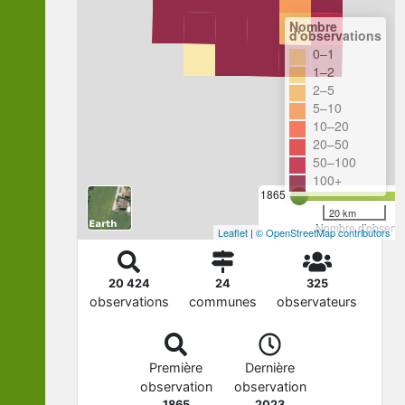
Nombre
d'observations
0–1
1–2
2–5
5–10
10–20
20–50
50–100
100+
1865
20 km
Nombre d'observat
Leaflet
|
© OpenStreetMap contributors
20 424
24
325
observations
communes
observateurs
Première
Dernière
observation
observation
1865
2023