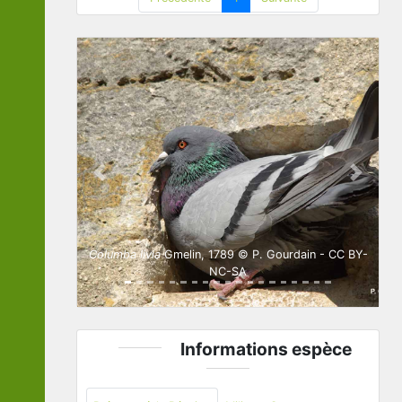
Previous
Next
Columba livia
Gmelin, 1789 © P. Gourdain - CC BY-
NC-SA
Informations espèce