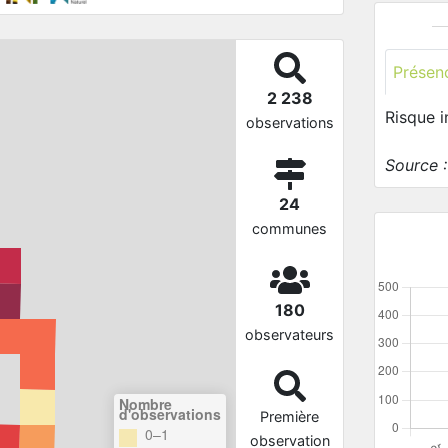
Présen
2 238
Risque 
observations
Source 
24
communes
180
observateurs
Nombre
d'observations
Première
0–1
observation