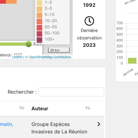
1–2
1992
2–5
5–10
10–20
20–50
Dernière
50–100
observation
100+
2026
2023
20 km
tion(s): 2237
Leaflet
|
© OpenStreetMap contributors
Rechercher :
Auteur
melin,
Groupe Espèces
Invasives de La Réunion