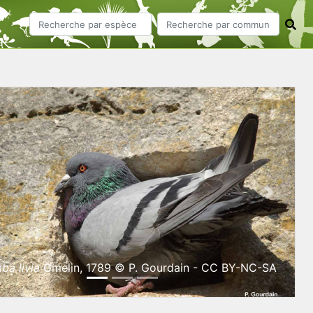
ious
Next
ba livia
Gmelin, 1789 © P. Gourdain - CC BY-NC-SA