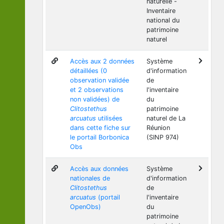
naturelle -
Inventaire
national du
patrimoine
naturel
Accès aux 2 données
Système
détaillées (0
d'information
observation validée
de
et 2 observations
l'inventaire
non validées) de
du
Clitostethus
patrimoine
arcuatus
utilisées
naturel de La
dans cette fiche sur
Réunion
le portail Borbonica
(SINP 974)
Obs
Accès aux données
Système
nationales de
d'information
Clitostethus
de
arcuatus
(portail
l'inventaire
OpenObs)
du
patrimoine