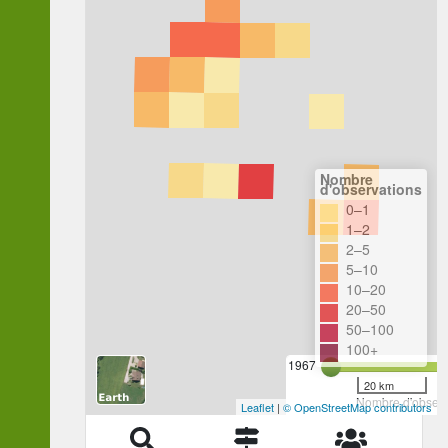
Nombre
d'observations
0–1
1–2
2–5
5–10
10–20
20–50
50–100
100+
1967
20 km
Nombre d'observa
Leaflet
|
© OpenStreetMap contributors