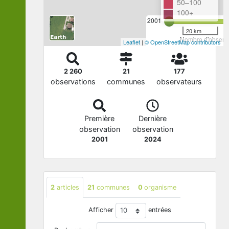
50–100
100+
2001
20 km
Nombre d'observa
Leaflet
|
© OpenStreetMap contributors
2 260
21
177
observations
communes
observateurs
Première
Dernière
observation
observation
2001
2024
2
articles
21
communes
0
organisme
Afficher
entrées