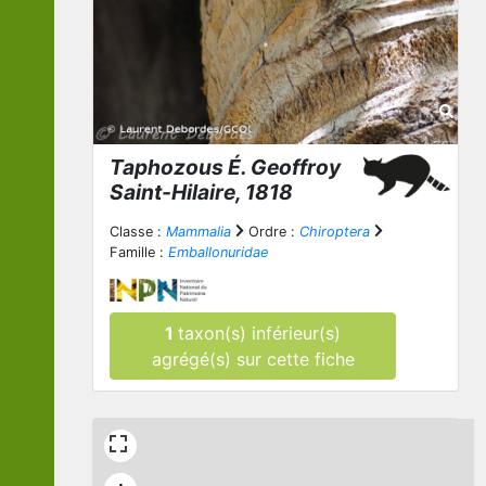
Taphozous
É. Geoffroy
Saint-Hilaire, 1818
Classe :
Mammalia
Ordre :
Chiroptera
Famille :
Emballonuridae
1
taxon(s) inférieur(s)
agrégé(s) sur cette fiche