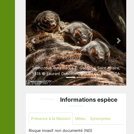
Previous
Next
Taphozous mauritianus
É. Geoffroy Saint-Hilaire,
1818 © Laurent Debordes/GCOI - CC BY-NC-SA
Informations espèce
Présence à la Réunion
Milieu
Synonymes
Risque invasif non documenté (ND)