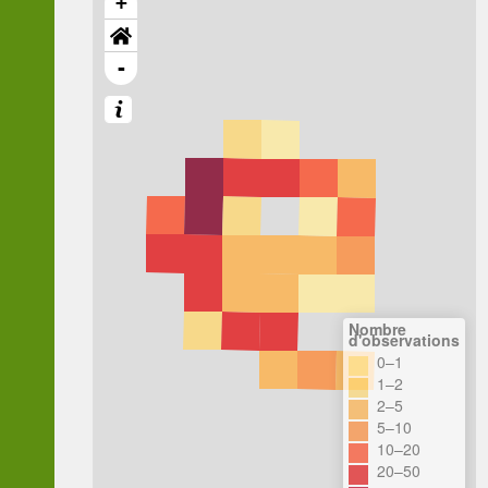
+
-
Nombre
d'observations
0–1
1–2
2–5
5–10
10–20
20–50