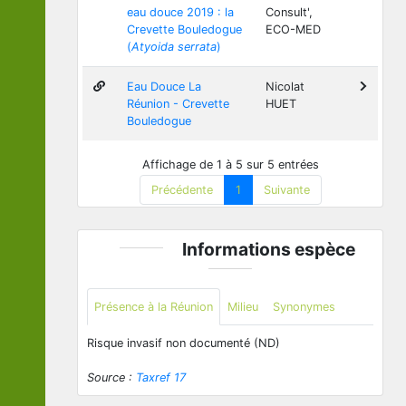
eau douce 2019 : la
Consult',
Crevette Bouledogue
ECO-MED
(
Atyoida serrata
)
Eau Douce La
Nicolat
Réunion - Crevette
HUET
Bouledogue
Affichage de 1 à 5 sur 5 entrées
Précédente
1
Suivante
Informations espèce
Présence à la Réunion
Milieu
Synonymes
Risque invasif non documenté (ND)
Source :
Taxref 17