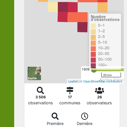
Nombre
d'observations
0–1
1–2
2–5
5–10
10–20
20–50
50–100
100+
1909
20 km
Nombre d'observa
Leaflet
|
© OpenStreetMap contributors
3 506
17
26
observations
communes
observateurs
Première
Dernière