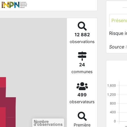
Présen
Risque 
12 882
observations
Source 
24
communes
499
observateurs
Nombre
d'observations
Première