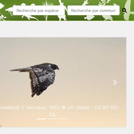
ious
Next
maillardi
J. Verreaux, 1862 © J.P. Siblet - CC BY-NC-
SA