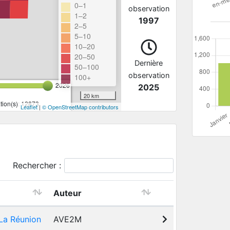
0–1
observation
1–2
1997
2–5
5–10
10–20
20–50
Dernière
50–100
observation
100+
2026
2025
20 km
ion(s): 12873
Leaflet
|
© OpenStreetMap contributors
Rechercher :
Auteur
La Réunion
AVE2M