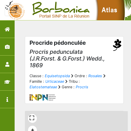
Procride pédonculée
Procris pedunculata
(J.R.Forst. & G.Forst.) Wedd.,
1869
Classe :
Equisetopsida
Ordre :
Rosales
Famille :
Urticaceae
Tribu :
Elatostemateae
Genre :
Procris
+