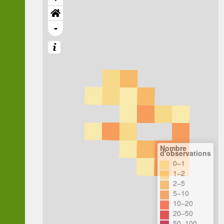
-
Nombre
d'observations
0–1
1–2
2–5
5–10
10–20
20–50
50–100