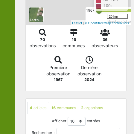
100+
1967
20 km
Nombre d'observ
Leaflet
|
© OpenStreetMap contributors
70
16
36
observations
communes
observateurs
Première
Dernière
observation
observation
1967
2024
4
articles
16
communes
2
organisms
Afficher
entrées
Rechercher :