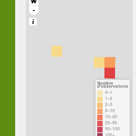
-
Nombre
d'observations
0–1
1–2
2–5
5–10
10–20
20–50
50–100
100+