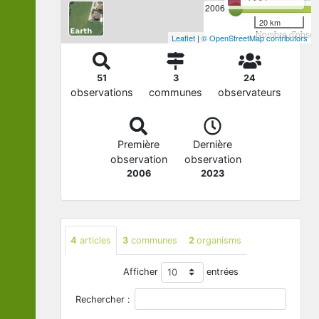
2006
20 km
Nombre d'observ
Leaflet
|
© OpenStreetMap contributors
51
3
24
observations
communes
observateurs
Première
Dernière
observation
observation
2006
2023
4
articles
3
communes
2
organisms
Afficher
entrées
Rechercher :