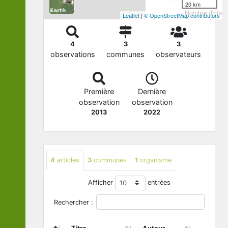
20 km
Nombre d'observ
Leaflet
|
© OpenStreetMap contributors
4
3
3
observations
communes
observateurs
Première
Dernière
observation
observation
2013
2022
4
articles
3
communes
1
organisme
Afficher
entrées
Rechercher :