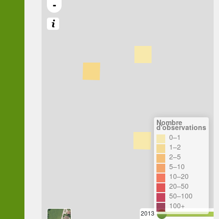
-
Nombre
d'observations
0–1
1–2
2–5
5–10
10–20
20–50
50–100
100+
2013