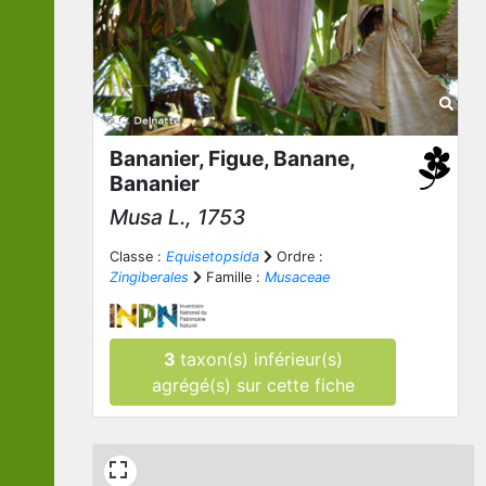
Bananier, Figue, Banane,
Bananier
Musa
L., 1753
Classe :
Equisetopsida
Ordre :
Zingiberales
Famille :
Musaceae
3
taxon(s) inférieur(s)
agrégé(s) sur cette fiche