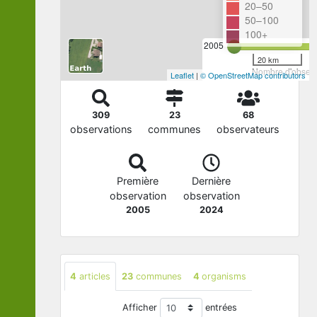
20–50
50–100
100+
2005
20 km
Nombre d'observa
Leaflet
|
© OpenStreetMap contributors
309
23
68
observations
communes
observateurs
Première
Dernière
observation
observation
2005
2024
4
articles
23
communes
4
organisms
Afficher
entrées