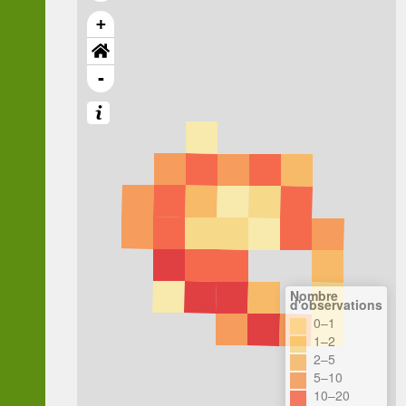
+
-
Nombre
d'observations
0–1
1–2
2–5
5–10
10–20