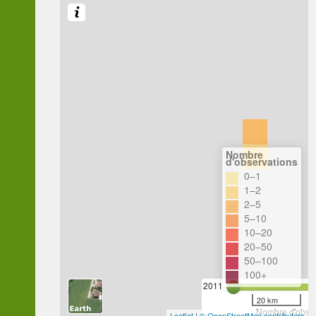
Nombre
d'observations
0–1
1–2
2–5
5–10
10–20
20–50
50–100
100+
2011
20 km
Nombre d'observ
Leaflet
|
© OpenStreetMap contributors