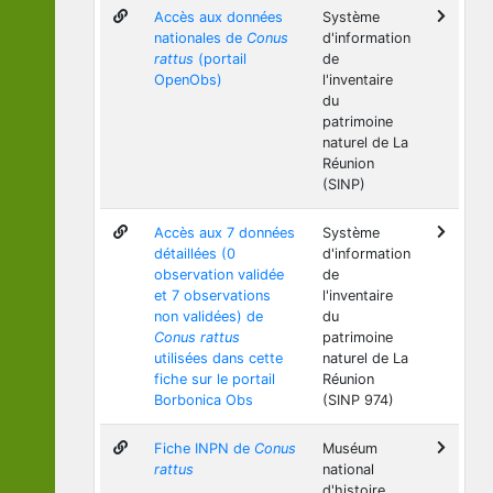
Accès aux données
Système
nationales de
Conus
d'information
rattus
(portail
de
OpenObs)
l'inventaire
du
patrimoine
naturel de La
Réunion
(SINP)
Accès aux 7 données
Système
détaillées (0
d'information
observation validée
de
et 7 observations
l'inventaire
non validées) de
du
Conus rattus
patrimoine
utilisées dans cette
naturel de La
fiche sur le portail
Réunion
Borbonica Obs
(SINP 974)
Fiche INPN de
Conus
Muséum
rattus
national
d'histoire