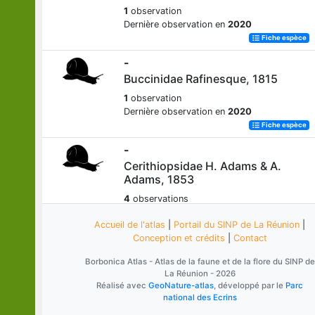
1
observation
Dernière observation en
2020
Fiche espèce
-
Buccinidae Rafinesque, 1815
1
observation
Dernière observation en
2020
Fiche espèce
-
Cerithiopsidae H. Adams & A.
Adams, 1853
4
observations
Dernière observation en
2021
Accueil de l'atlas
|
Portail du SINP de La Réunion
|
Fiche espèce
Conception et crédits
|
Contact
-
Borbonica Atlas - Atlas de la faune et de la flore du SINP de
Columbellidae Swainson, 1840
La Réunion - 2026
1
observation
Réalisé avec
GeoNature-atlas
, développé par le
Parc
national des Ecrins
Dernière observation en
2020
Fiche espèce