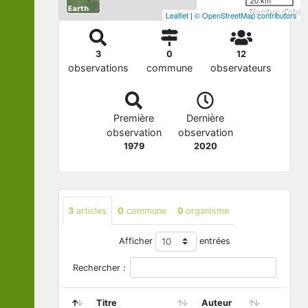
Nombre d'observ
Leaflet
|
© OpenStreetMap contributors
3
0
12
observations
commune
observateurs
Première
Dernière
observation
observation
1979
2020
3
articles
0
commune
0
organisme
Afficher
entrées
Rechercher :
Titre
Auteur