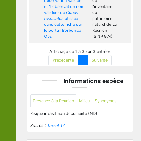
observation validée
de
et 1 observation non
l'inventaire
validée) de
Conus
du
tessulatus
utilisée
patrimoine
dans cette fiche sur
naturel de La
le portail Borbonica
Réunion
Obs
(SINP 974)
Affichage de 1 à 3 sur 3 entrées
Précédente
1
Suivante
Informations espèce
Présence à la Réunion
Milieu
Synonymes
Risque invasif non documenté (ND)
Source :
Taxref 17