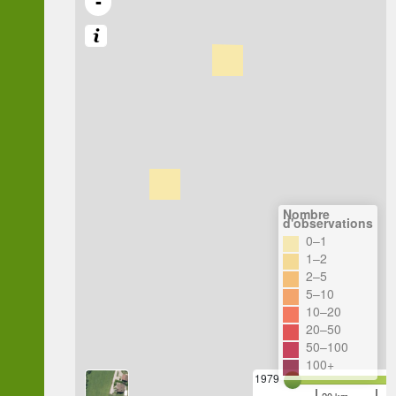
-
Nombre
d'observations
0–1
1–2
2–5
5–10
10–20
20–50
50–100
100+
1979
20 km