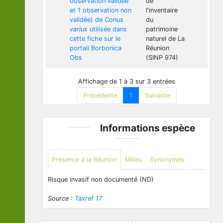
observation validée
de
et 1 observation non
l'inventaire
validée) de
Conus
du
varius
utilisée dans
patrimoine
cette fiche sur le
naturel de La
portail Borbonica
Réunion
Obs
(SINP 974)
Affichage de 1 à 3 sur 3 entrées
Précédente
1
Suivante
Informations espèce
Présence à la Réunion
Milieu
Synonymes
Risque invasif non documenté (ND)
Source :
Taxref 17