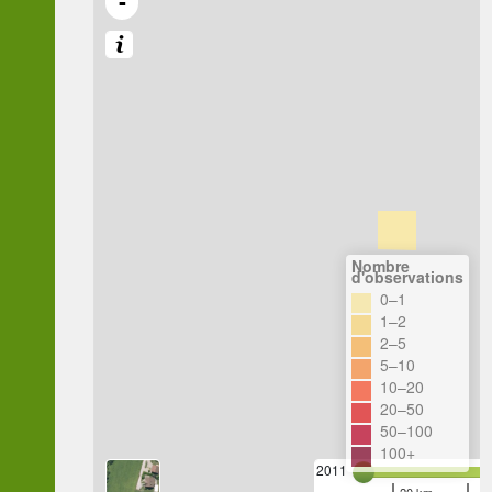
-
Nombre
d'observations
0–1
1–2
2–5
5–10
10–20
20–50
50–100
100+
2011
20 km