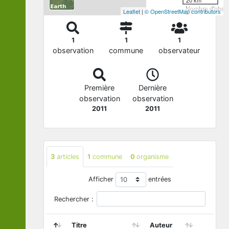
Nombre d'observ
Leaflet
|
© OpenStreetMap contributors
1
1
1
observation
commune
observateur
Première
Dernière
observation
observation
2011
2011
3
articles
1
commune
0
organisme
Afficher
entrées
Rechercher :
Titre
Auteur