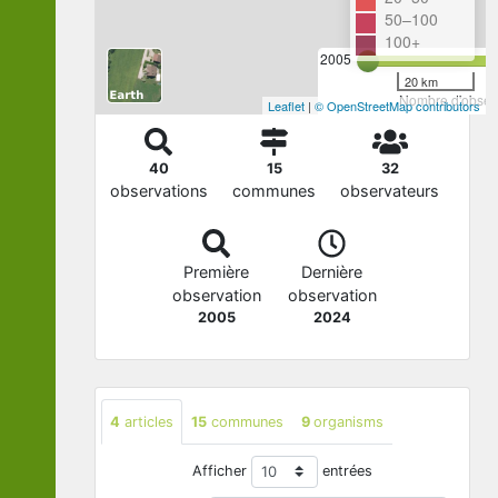
50–100
100+
2005
20 km
Nombre d'observ
Leaflet
|
© OpenStreetMap contributors
40
15
32
observations
communes
observateurs
Première
Dernière
observation
observation
2005
2024
4
articles
15
communes
9
organisms
Afficher
entrées