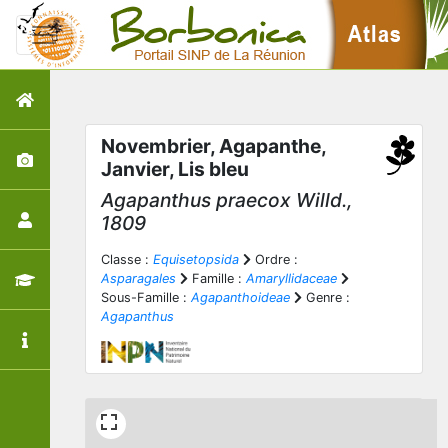
Novembrier, Agapanthe,
Janvier, Lis bleu
Agapanthus praecox
Willd.,
1809
Classe :
Equisetopsida
Ordre :
Asparagales
Famille :
Amaryllidaceae
Sous-Famille :
Agapanthoideae
Genre :
Agapanthus