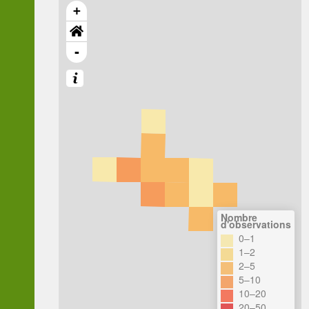
+
-
Nombre
d'observations
0–1
1–2
2–5
5–10
10–20
20–50