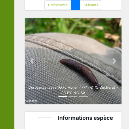
Précédente
1
Suivante
Previous
Next
Deroceras laeve
(O.F. Müller, 1774) © X. Cucherat -
CC BY-NC-SA
Informations espèce