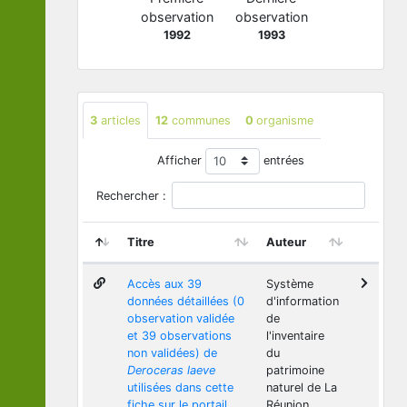
observation
observation
1992
1993
3
articles
12
communes
0
organisme
Afficher
entrées
Rechercher :
Titre
Auteur
Accès aux 39
Système
données détaillées (0
d'information
observation validée
de
et 39 observations
l'inventaire
non validées) de
du
Deroceras laeve
patrimoine
utilisées dans cette
naturel de La
fiche sur le portail
Réunion