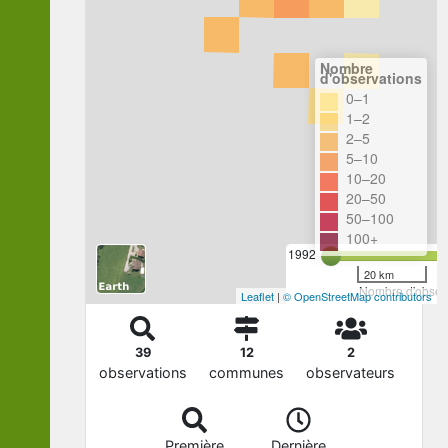
Nombre
d'observations
0–1
1–2
2–5
5–10
10–20
20–50
50–100
100+
1992
20 km
Nombre d'observ
Leaflet
|
© OpenStreetMap contributors
39
12
2
observations
communes
observateurs
Première
Dernière