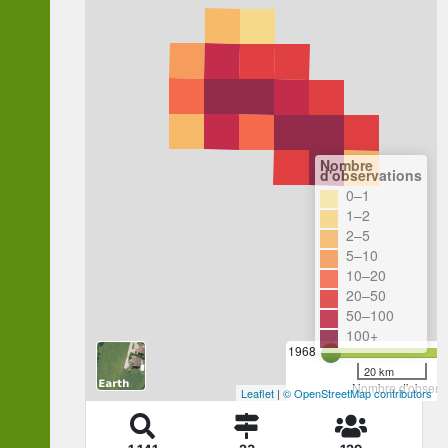
Nombre
d'observations
0–1
1–2
2–5
5–10
10–20
20–50
50–100
100+
1968
20 km
Nombre d'observa
Leaflet
|
© OpenStreetMap contributors