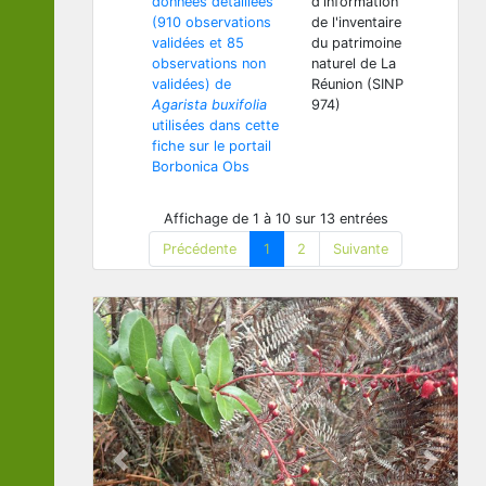
données détaillées
d'information
(910 observations
de l'inventaire
validées et 85
du patrimoine
observations non
naturel de La
validées) de
Réunion (SINP
Agarista buxifolia
974)
utilisées dans cette
fiche sur le portail
Borbonica Obs
Affichage de 1 à 10 sur 13 entrées
Précédente
1
2
Suivante
Previous
Next