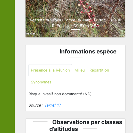
Agarista buxifolia
(Comm. ex Lam.) G.Don, 1834 ©
R. Poncet - CC BY-NC-SA
Informations espèce
Présence à la Réunion
Milieu
Répartition
Synonymes
Risque invasif non documenté (ND)
Source :
Taxref 17
Observations par classes
d'altitudes