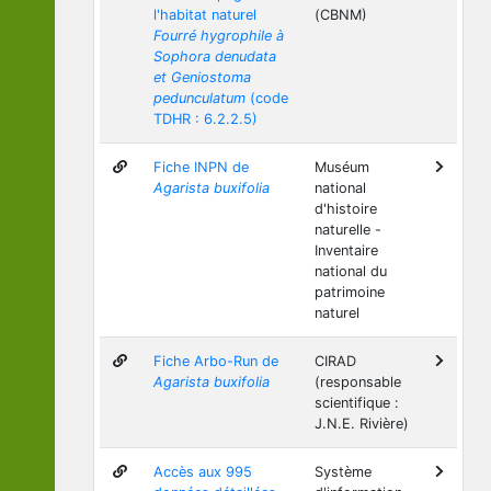
l'habitat naturel
(CBNM)
Fourré hygrophile à
Sophora denudata
et Geniostoma
pedunculatum
(code
TDHR : 6.2.2.5)
Fiche INPN de
Muséum
Agarista buxifolia
national
d'histoire
naturelle -
Inventaire
national du
patrimoine
naturel
Fiche Arbo-Run de
CIRAD
Agarista buxifolia
(responsable
scientifique :
J.N.E. Rivière)
Accès aux 995
Système