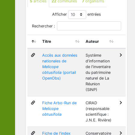
5
articles
22
communes
7
organisms
Afficher
entrées
Rechercher :
Titre
Auteur
Accès aux données
Système
nationales de
d'information
Melicope
de l'inventaire
obtusifolia
(portail
du patrimoine
OpenObs)
naturel de La
Réunion
(SINP)
Fiche Arbo-Run de
CIRAD
Melicope
(responsable
obtusifolia
scientifique :
J.N.E. Rivière)
Fiche de l'index
Conservatoire