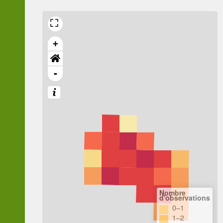
+
-
Nombre
d'observations
0–1
1–2