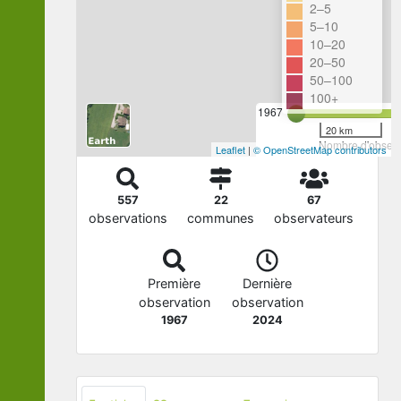
2–5
5–10
10–20
20–50
50–100
100+
1967
20 km
Nombre d'observa
Leaflet
|
© OpenStreetMap contributors
557
22
67
observations
communes
observateurs
Première
Dernière
observation
observation
1967
2024