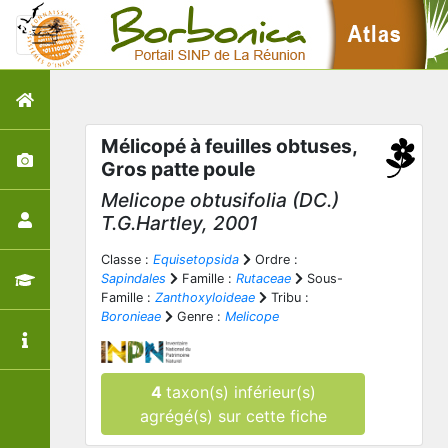
Mélicopé à feuilles obtuses,
Gros patte poule
Melicope obtusifolia
(DC.)
T.G.Hartley, 2001
Classe :
Equisetopsida
Ordre :
Sapindales
Famille :
Rutaceae
Sous-
Famille :
Zanthoxyloideae
Tribu :
Boronieae
Genre :
Melicope
4
taxon(s) inférieur(s)
agrégé(s) sur cette fiche