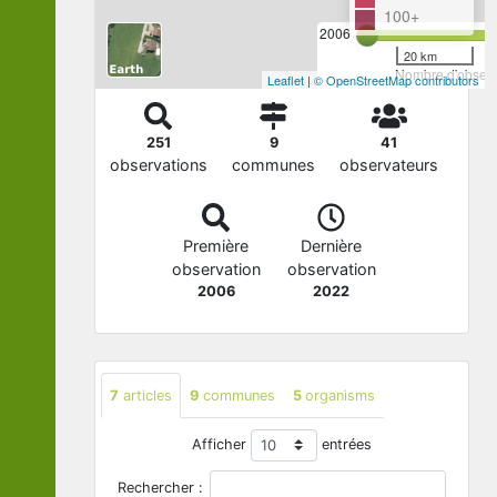
100+
2006
20 km
Nombre d'observa
Leaflet
|
© OpenStreetMap contributors
251
9
41
observations
communes
observateurs
Première
Dernière
observation
observation
2006
2022
7
articles
9
communes
5
organisms
Afficher
entrées
Rechercher :