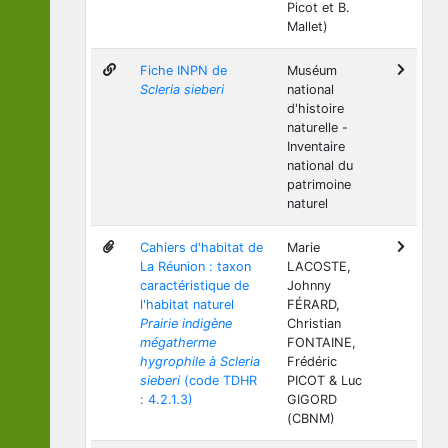
Picot et B.
Mallet)
Fiche INPN de
Muséum
Scleria sieberi
national
d'histoire
naturelle -
Inventaire
national du
patrimoine
naturel
Cahiers d'habitat de
Marie
La Réunion : taxon
LACOSTE,
caractéristique de
Johnny
l'habitat naturel
FÉRARD,
Prairie indigène
Christian
mégatherme
FONTAINE,
hygrophile à Scleria
Frédéric
sieberi
(code TDHR
PICOT & Luc
: 4.2.1.3)
GIGORD
(CBNM)