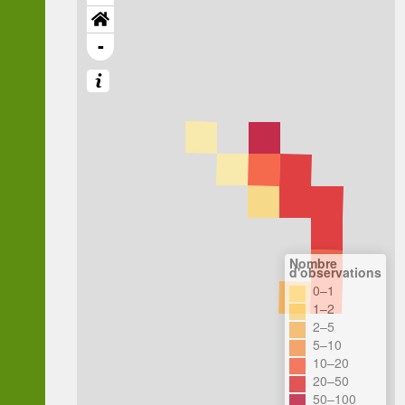
-
Nombre
d'observations
0–1
1–2
2–5
5–10
10–20
20–50
50–100