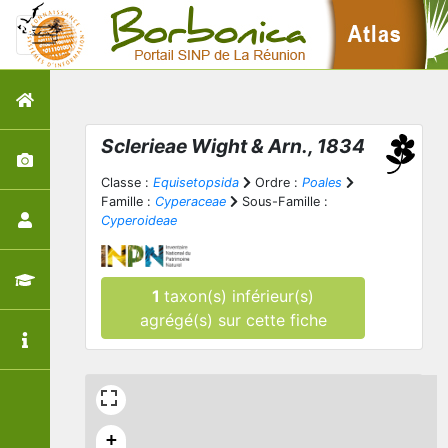
Sclerieae Wight & Arn., 1834
Classe :
Equisetopsida
Ordre :
Poales
Famille :
Cyperaceae
Sous-Famille :
Cyperoideae
1
taxon(s) inférieur(s)
agrégé(s) sur cette fiche
+