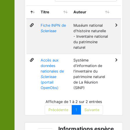
Titre
Auteur
Fiche INPN de
Muséum national
Sclerieae
d'histoire naturelle
- Inventaire national
du patrimoine
naturel
Accès aux
Système
données
d'information de
nationales de
l'inventaire du
Sclerieae
patrimoine naturel
(portail
de La Réunion
OpenObs)
(SINP)
Affichage de 1 à 2 sur 2 entrées
Précédente
1
Suivante
Informations espèce