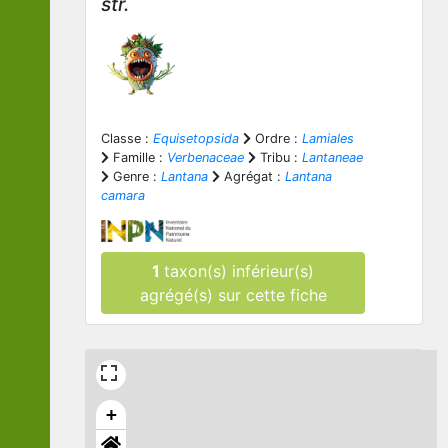
str.
Classe :
Equisetopsida
Ordre :
Lamiales
Famille :
Verbenaceae
Tribu :
Lantaneae
Genre :
Lantana
Agrégat :
Lantana
camara
1
taxon(s) inférieur(s)
agrégé(s) sur cette fiche
+