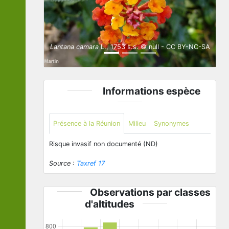
Lantana camara
L., 1753 s.s. © null - CC BY-NC-SA
Informations espèce
Présence à la Réunion
Milieu
Synonymes
Risque invasif non documenté (ND)
Source :
Taxref 17
Observations par classes
d'altitudes