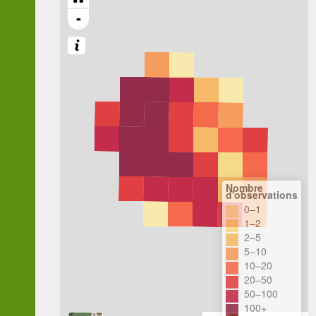
-
Nombre
d'observations
0–1
1–2
2–5
5–10
10–20
20–50
50–100
100+