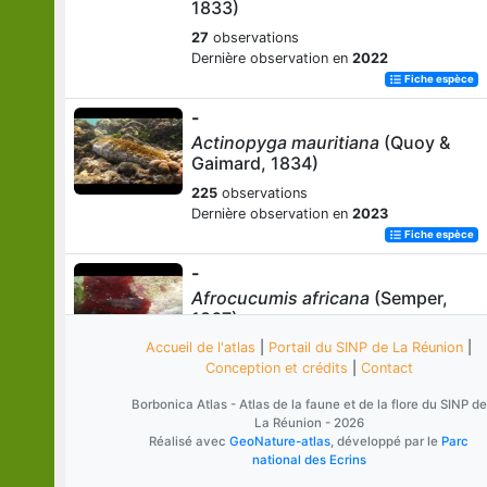
1833)
27
observations
Dernière observation en
2022
Fiche espèce
-
Actinopyga mauritiana
(Quoy &
Gaimard, 1834)
225
observations
Dernière observation en
2023
Fiche espèce
-
Afrocucumis africana
(Semper,
1867)
Accueil de l'atlas
|
Portail du SINP de La Réunion
|
1
observation
Conception et crédits
|
Contact
Dernière observation en
2007
Fiche espèce
Borbonica Atlas - Atlas de la faune et de la flore du SINP de
La Réunion - 2026
-
Réalisé avec
GeoNature-atlas
, développé par le
Parc
Bohadschia
Jaeger, 1833
national des Ecrins
1
observation