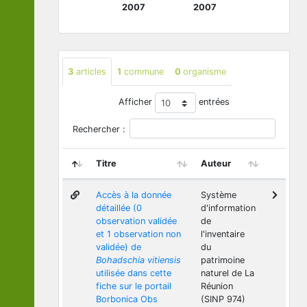
2007
2007
3
articles
1
commune
0
organisme
Afficher
entrées
Rechercher :
Titre
Auteur
Accès à la donnée
Système
détaillée (0
d'information
observation validée
de
et 1 observation non
l'inventaire
validée) de
du
Bohadschia vitiensis
patrimoine
utilisée dans cette
naturel de La
fiche sur le portail
Réunion
Borbonica Obs
(SINP 974)