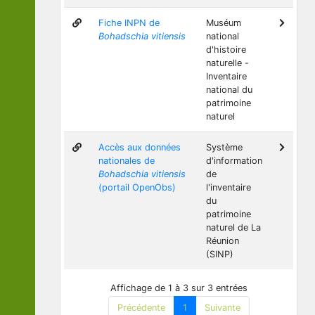
Fiche INPN de
Muséum
Bohadschia vitiensis
national
d'histoire
naturelle -
Inventaire
national du
patrimoine
naturel
Accès aux données
Système
nationales de
d'information
Bohadschia vitiensis
de
(portail OpenObs)
l'inventaire
du
patrimoine
naturel de La
Réunion
(SINP)
Affichage de 1 à 3 sur 3 entrées
Précédente
1
Suivante