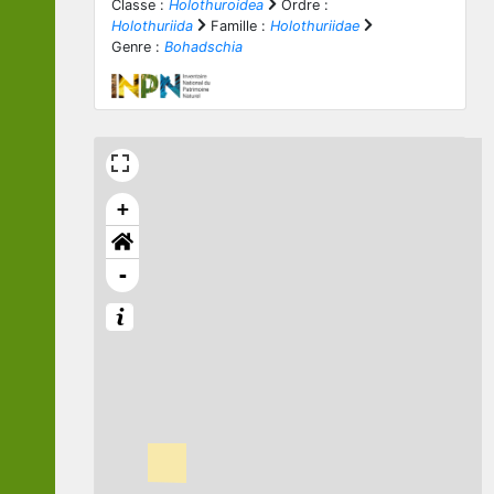
Classe :
Holothuroidea
Ordre :
Holothuriida
Famille :
Holothuriidae
Genre :
Bohadschia
+
-